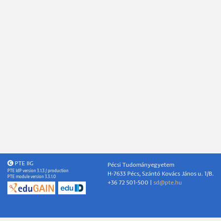
PTE IIG
Pécsi Tudományegyetem
PTE IdP version 3.1.3 / production
H-7633 Pécs, Szántó Kovács János u. 1/B.
PTE module version 3.3.1.0
+36 72 501-500 |
sd@pte.hu