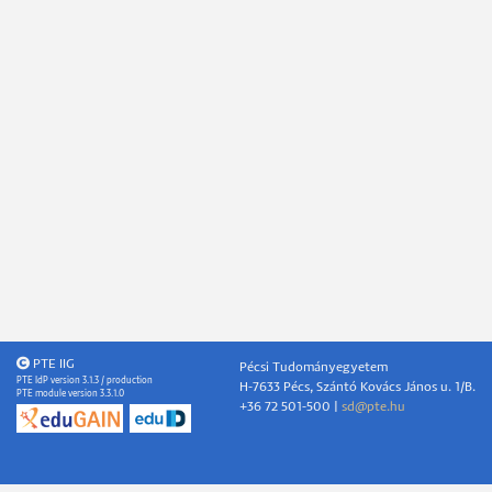
PTE IIG
Pécsi Tudományegyetem
PTE IdP version 3.1.3 / production
H-7633 Pécs, Szántó Kovács János u. 1/B.
PTE module version 3.3.1.0
+36 72 501-500 |
sd@pte.hu