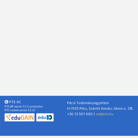
PTE IIG
Pécsi Tudományegyetem
PTE IdP version 3.1.3 / production
H-7633 Pécs, Szántó Kovács János u. 1/B.
PTE module version 3.3.1.0
+36 72 501-500 |
sd@pte.hu