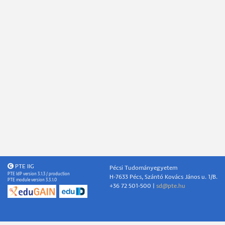
PTE IIG
Pécsi Tudományegyetem
PTE IdP version 3.1.3 / production
H-7633 Pécs, Szántó Kovács János u. 1/B.
PTE module version 3.3.1.0
+36 72 501-500 |
sd@pte.hu