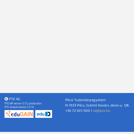
PTE IIG
Pécsi Tudományegyetem
PTE IdP version 3.1.3 / production
H-7633 Pécs, Szántó Kovács János u. 1/B.
PTE module version 3.3.1.0
+36 72 501-500 |
sd@pte.hu