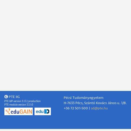
PTE IIG
Pécsi Tudományegyetem
PTE IdP version 3.1.3 / production
H-7633 Pécs, Szántó Kovács János u. 1/B.
PTE module version 3.3.1.0
+36 72 501-500 |
sd@pte.hu