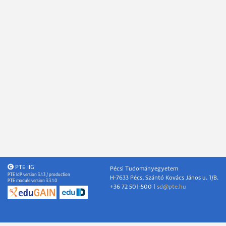
PTE IIG
Pécsi Tudományegyetem
PTE IdP version 3.1.3 / production
H-7633 Pécs, Szántó Kovács János u. 1/B.
PTE module version 3.3.1.0
+36 72 501-500 |
sd@pte.hu