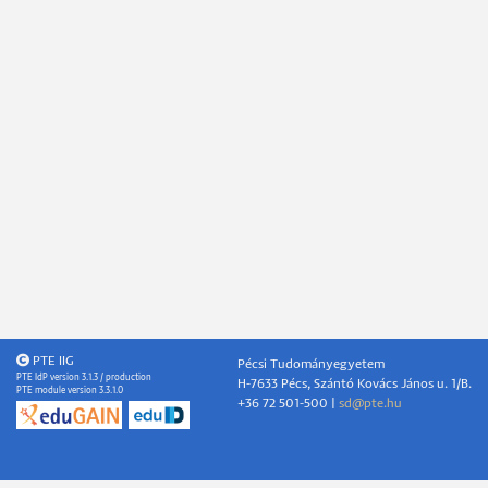
PTE IIG
Pécsi Tudományegyetem
PTE IdP version 3.1.3 / production
H-7633 Pécs, Szántó Kovács János u. 1/B.
PTE module version 3.3.1.0
+36 72 501-500 |
sd@pte.hu