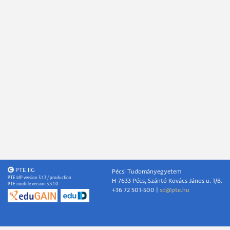
PTE IIG
Pécsi Tudományegyetem
PTE IdP version 3.1.3 / production
H-7633 Pécs, Szántó Kovács János u. 1/B.
PTE module version 3.3.1.0
+36 72 501-500 |
sd@pte.hu