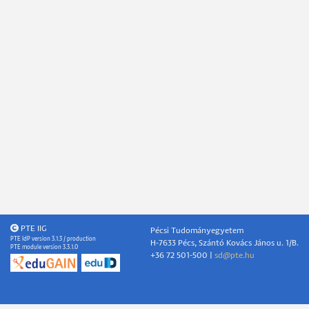
PTE IIG
Pécsi Tudományegyetem
PTE IdP version 3.1.3 / production
H-7633 Pécs, Szántó Kovács János u. 1/B.
PTE module version 3.3.1.0
+36 72 501-500 |
sd@pte.hu