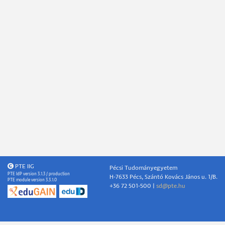
PTE IIG
Pécsi Tudományegyetem
PTE IdP version 3.1.3 / production
H-7633 Pécs, Szántó Kovács János u. 1/B.
PTE module version 3.3.1.0
+36 72 501-500 |
sd@pte.hu