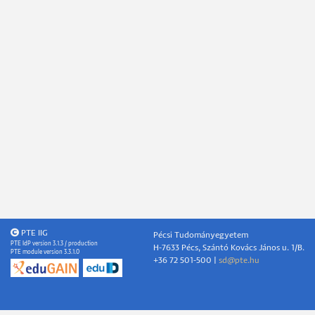
PTE IIG
Pécsi Tudományegyetem
PTE IdP version 3.1.3 / production
H-7633 Pécs, Szántó Kovács János u. 1/B.
PTE module version 3.3.1.0
+36 72 501-500 |
sd@pte.hu