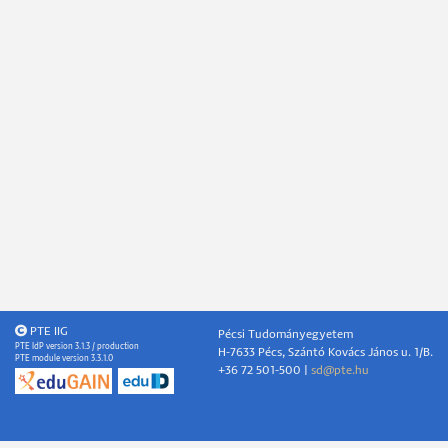
PTE IIG
Pécsi Tudományegyetem
PTE IdP version 3.1.3 / production
H-7633 Pécs, Szántó Kovács János u. 1/B.
PTE module version 3.3.1.0
+36 72 501-500 |
sd@pte.hu