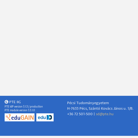
PTE IIG
Pécsi Tudományegyetem
PTE IdP version 3.1.3 / production
H-7633 Pécs, Szántó Kovács János u. 1/B.
PTE module version 3.3.1.0
+36 72 501-500 |
sd@pte.hu