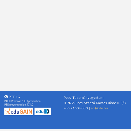
PTE IIG
Pécsi Tudományegyetem
PTE IdP version 3.1.3 / production
H-7633 Pécs, Szántó Kovács János u. 1/B.
PTE module version 3.3.1.0
+36 72 501-500 |
sd@pte.hu